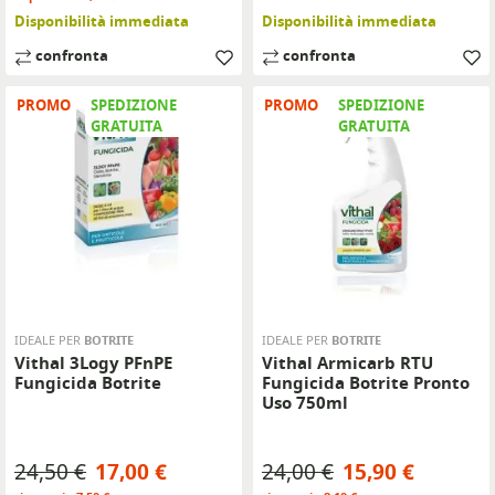
Disponibilità immediata
Disponibilità immediata
confronta
confronta
PROMO
SPEDIZIONE
PROMO
SPEDIZIONE
GRATUITA
GRATUITA
IDEALE PER
BOTRITE
IDEALE PER
BOTRITE
Vithal 3Logy PFnPE
Vithal Armicarb RTU
Fungicida Botrite
Fungicida Botrite Pronto
Uso 750ml
Prezzo base
Prezzo
Prezzo base
Prezzo
24,50 €
17,00 €
24,00 €
15,90 €