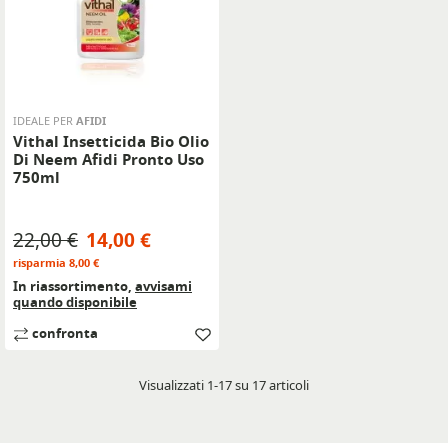
IDEALE PER
AFIDI
Vithal Insetticida Bio Olio
Di Neem Afidi Pronto Uso
750ml
Prezzo base
Prezzo
22,00 €
14,00 €
risparmia 8,00 €
In riassortimento,
avvisami
quando disponibile
confronta
Visualizzati 1-17 su 17 articoli