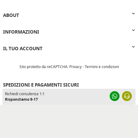
ABOUT
INFORMAZIONI
IL TUO ACCOUNT
Sito protetto da reCAPTCHA.
Privacy
-
Termini e condizioni
SPEDIZIONI E PAGAMENTI SICURI
Whatsapp
Richiedi consulenza 1:1
Rispondiamo 9-17
© 2022 - Optima Trade s.r.l. - P.IVA: 04256140718 - REA:
FG313447- Sede legale: Via Gubbio, 9 Cerignola (FG)