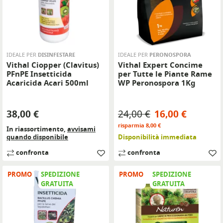
IDEALE PER
DISINFESTARE
IDEALE PER
PERONOSPORA
Vithal Ciopper (Clavitus)
Vithal Expert Concime
PFnPE Insetticida
per Tutte le Piante Rame
Acaricida Acari 500ml
WP Peronospora 1Kg
Prezzo
Prezzo base
Prezzo
38,00 €
24,00 €
16,00 €
risparmia 8,00 €
In riassortimento,
avvisami
quando disponibile
Disponibilità immediata
confronta
confronta
PROMO
SPEDIZIONE
PROMO
SPEDIZIONE
GRATUITA
GRATUITA