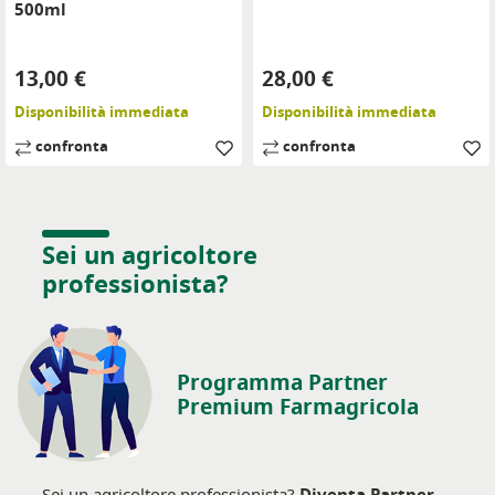
500ml
Prezzo
Prezzo
13,00 €
28,00 €
Disponibilità immediata
Disponibilità immediata
confronta
confronta
Sei un agricoltore
professionista?
Programma Partner
Premium Farmagricola
Sei un agricoltore professionista?
Diventa Partner