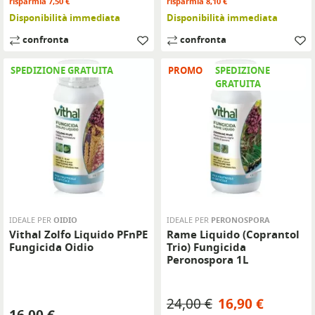
risparmia 7,50 €
risparmia 8,10 €
Disponibilità immediata
Disponibilità immediata
confronta
confronta
SPEDIZIONE GRATUITA
PROMO
SPEDIZIONE
GRATUITA
IDEALE PER
OIDIO
IDEALE PER
PERONOSPORA
Vithal Zolfo Liquido PFnPE
Rame Liquido (Coprantol
Fungicida Oidio
Trio) Fungicida
Peronospora 1L
Prezzo base
Prezzo
24,00 €
16,90 €
Prezzo