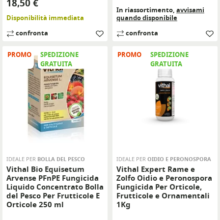
Prezzo
18,50 €
In riassortimento,
avvisami
Disponibilità immediata
quando disponibile
confronta
confronta
PROMO
SPEDIZIONE
PROMO
SPEDIZIONE
GRATUITA
GRATUITA
IDEALE PER
BOLLA DEL PESCO
IDEALE PER
OIDIO E PERONOSPORA
Vithal Bio Equisetum
Vithal Expert Rame e
Arvense PFnPE Fungicida
Zolfo Oidio e Peronospora
Liquido Concentrato Bolla
Fungicida Per Orticole,
del Pesco Per Frutticole E
Frutticole e Ornamentali
Orticole 250 ml
1Kg