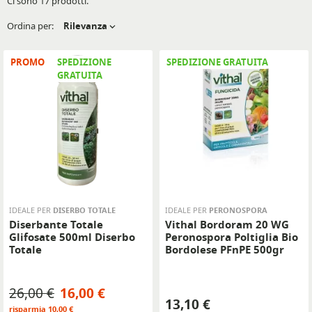
Ci sono 17 prodotti.
Ordina per:
Rilevanza
PROMO
SPEDIZIONE
SPEDIZIONE GRATUITA
GRATUITA
IDEALE PER
DISERBO TOTALE
IDEALE PER
PERONOSPORA
Diserbante Totale
Vithal Bordoram 20 WG
Glifosate 500ml Diserbo
Peronospora Poltiglia Bio
Totale
Bordolese PFnPE 500gr
Prezzo base
Prezzo
26,00 €
16,00 €
Prezzo
13,10 €
risparmia 10,00 €