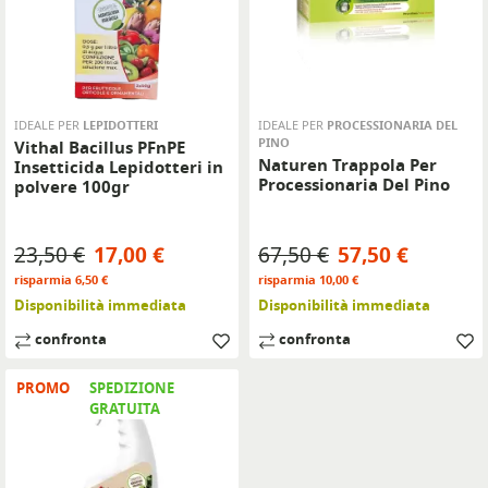
IDEALE PER
LEPIDOTTERI
IDEALE PER
PROCESSIONARIA DEL
PINO
Vithal Bacillus PFnPE
Naturen Trappola Per
Insetticida Lepidotteri in
Processionaria Del Pino
polvere 100gr
Prezzo base
Prezzo
Prezzo base
Prezzo
23,50 €
17,00 €
67,50 €
57,50 €
risparmia 6,50 €
risparmia 10,00 €
Disponibilità immediata
Disponibilità immediata
confronta
confronta
PROMO
SPEDIZIONE
GRATUITA