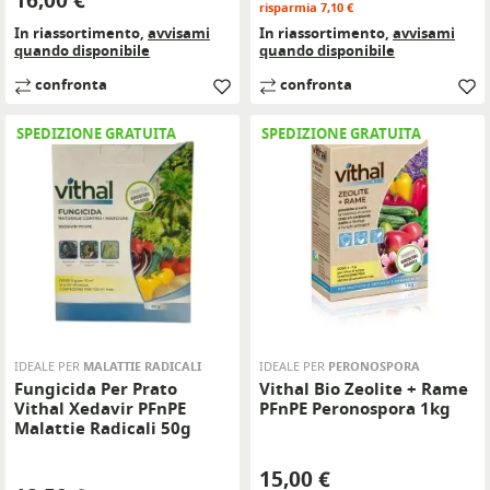
16,00 €
risparmia 7,10 €
In riassortimento,
avvisami
In riassortimento,
avvisami
quando disponibile
quando disponibile
confronta
confronta
SPEDIZIONE GRATUITA
SPEDIZIONE GRATUITA
IDEALE PER
MALATTIE RADICALI
IDEALE PER
PERONOSPORA
Fungicida Per Prato
Vithal Bio Zeolite + Rame
Vithal Xedavir PFnPE
PFnPE Peronospora 1kg
Malattie Radicali 50g
Prezzo
15,00 €