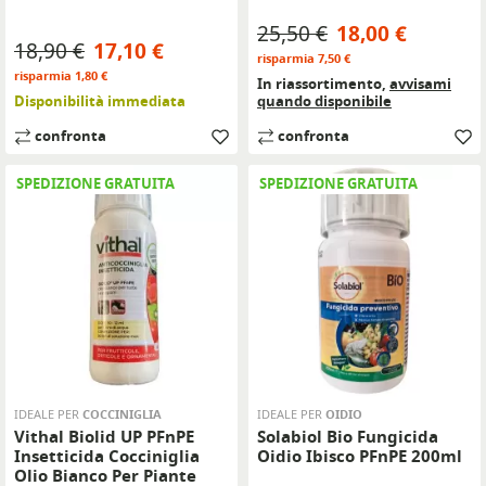
Prezzo base
Prezzo
25,50 €
18,00 €
Prezzo base
Prezzo
18,90 €
17,10 €
risparmia 7,50 €
risparmia 1,80 €
In riassortimento,
avvisami
Disponibilità immediata
quando disponibile
confronta
confronta
SPEDIZIONE GRATUITA
SPEDIZIONE GRATUITA
IDEALE PER
COCCINIGLIA
IDEALE PER
OIDIO
Vithal Biolid UP PFnPE
Solabiol Bio Fungicida
Insetticida Cocciniglia
Oidio Ibisco PFnPE 200ml
Olio Bianco Per Piante